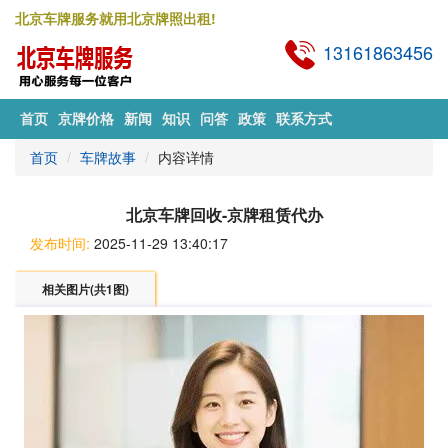
北京车牌服务就用北京牌照出租!
13161863456
首页
京牌价格
新闻
知识
问答
政策
联系方式
首页
车牌故事
内容详情
北京车牌回收-京牌租赁代办
发布时间:
2025-11-29 13:40:17
相关图片(共1图)