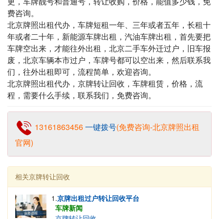
更，车牌靓号和普通号，转让收购，价格，能值多少钱，免
费咨询。
北京牌照出租代办，车牌短租一年、三年或者五年，长租十
年或者二十年，新能源车牌出租，汽油车牌出租，首先要把
车牌空出来，才能往外出租，北京二手车外迁过户，旧车报
废，北京车辆本市过户，车牌号都可以空出来，然后联系我
们，往外出租即可，流程简单，欢迎咨询。
北京牌照出租代办，京牌转让回收，车牌租赁，价格，流
程，需要什么手续，联系我们，免费咨询。
13161863456
一键拨号
(免费咨询-北京牌照出租
官网)
相关京牌转让回收
1.
京牌出租过户转让回收平台
车牌新闻
京牌转让回收