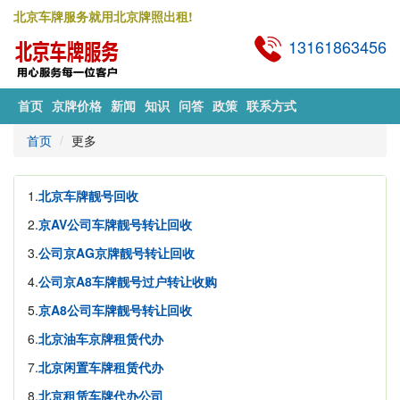
北京车牌服务就用北京牌照出租!
13161863456
首页
京牌价格
新闻
知识
问答
政策
联系方式
首页
更多
1.
北京车牌靓号回收
2.
京AV公司车牌靓号转让回收
3.
公司京AG京牌靓号转让回收
4.
公司京A8车牌靓号过户转让收购
5.
京A8公司车牌靓号转让回收
6.
北京油车京牌租赁代办
7.
北京闲置车牌租赁代办
8.
北京租赁车牌代办公司